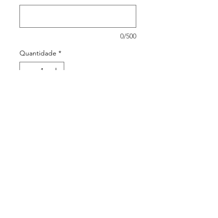
0/500
Quantidade
*
Adicionar ao carrinho
Autor Júlio Verne
ISBN 9788506045978
Editora Melhoramentos