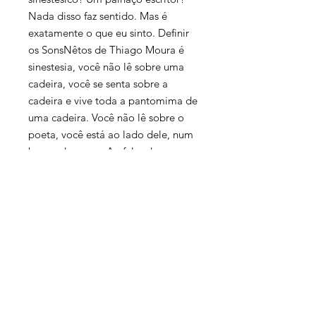
Nada disso faz sentido. Mas é
exatamente o que eu sinto. Definir
os SonsNêtos de Thiago Moura é
sinestesia, você não lê sobre uma
cadeira, você se senta sobre a
cadeira e vive toda a pantomima de
uma cadeira. Você não lê sobre o
poeta, você está ao lado dele, num
banco de praça. Ao falar de uma
borboleta, Thiago te leva pra
dentro do casulo dela.
Um livro que traz sensações físicas
com a delicadeza de um mímico, é
exatamente o que eu sinto. Espero
que você, meu amigo leitor, sinta
todas as cores, os sons, os sorrisos e
as sensações aqui escritas.