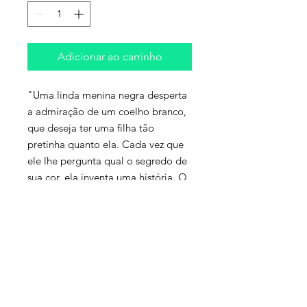
Adicionar ao carrinho
"Uma linda menina negra desperta
a admiração de um coelho branco,
que deseja ter uma filha tão
pretinha quanto ela. Cada vez que
ele lhe pergunta qual o segredo de
sua cor, ela inventa uma história. O
coelho segue todos os “conselhos”
da menina, mas continua branco."
Autora: Ana Maria Machado
Editora: Ática
ISBN: 978-8508147595
A entrega será gratuita na