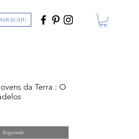
 MARACAJU
jovens da Terra : O
adelos
Esgotado