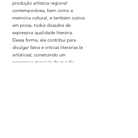
produção artística regional
contemporânea, bem como a
memória cultural, e também outros
em prosa, todos dosados de
expressiva qualidade literária.
Dessa forma, ele contribui para
divulgar fatos e críticas literárias (e
artísticas), construindo um
expressivo mosaico do que foi
produzido por escritores regionais e
nacionais e faz justíssimas
homenagens a personagens que
deixaram suas marcas na história
cultural brasileira. Digno do
aplauso de todos, este é um livro
esperado pela Literatura regional.