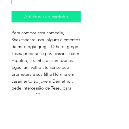
Adicionar ao carrinho
Para compor esta comédia,
Shakespeare usou alguns elementos
da mitologia grega. O herói grego
Teseu prepara-se para casar-se com
Hipólita, a rainha das amazonas.
Egeu, um velho ateniense que
prometera a sua filha Hérmia em
casamento ao jovem Demétrio ,
pede intercessão de Teseu para
convencer a filha, que ama
Lisandro, a cumprir a promessa do
pai. Hérmia e Lisandro fogem para
o bosque; sua amiga Helena e
Demétrio também vão para lá. O