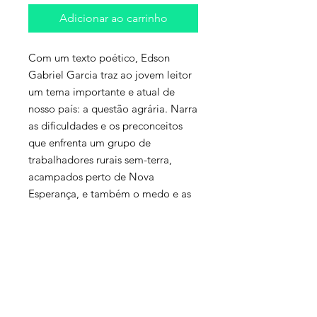
Adicionar ao carrinho
Com um texto poético, Edson
Gabriel Garcia traz ao jovem leitor
um tema importante e atual de
nosso país: a questão agrária. Narra
as dificuldades e os preconceitos
que enfrenta um grupo de
trabalhadores rurais sem-terra,
acampados perto de Nova
Esperança, e também o medo e as
incertezas que os moradores da
cidade sentem ao saber que esse
grupo está a poucos quilômetros de
suas casas. Eles acreditam que os
sem-terra poderiam prejudicá-los,
mas a convivência entre moradores
da cidade e membros do